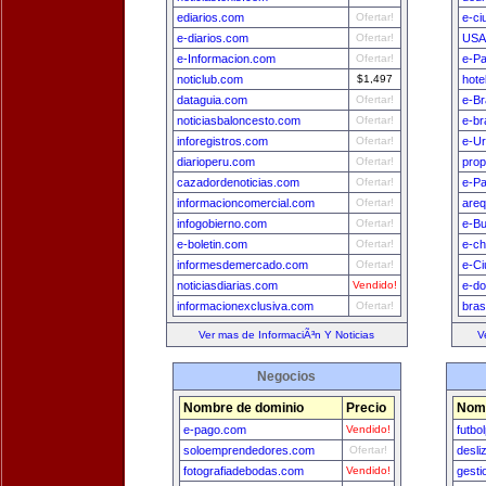
ediarios.com
Ofertar!
e-ci
e-diarios.com
Ofertar!
USA
e-Informacion.com
Ofertar!
e-Pa
noticlub.com
$1,497
hote
dataguia.com
Ofertar!
e-Br
noticiasbaloncesto.com
Ofertar!
e-br
inforegistros.com
Ofertar!
e-U
diarioperu.com
Ofertar!
prop
cazadordenoticias.com
Ofertar!
e-P
informacioncomercial.com
Ofertar!
areq
infogobierno.com
Ofertar!
e-B
e-boletin.com
Ofertar!
e-ch
informesdemercado.com
Ofertar!
e-Ci
noticiasdiarias.com
Vendido!
e-do
informacionexclusiva.com
Ofertar!
bras
Ver mas de InformaciÃ³n Y Noticias
V
Negocios
Nombre de dominio
Precio
Nomb
e-pago.com
Vendido!
futbo
soloemprendedores.com
Ofertar!
desli
fotografiadebodas.com
Vendido!
gest