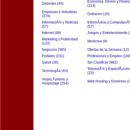
Economia, Dinero y Finan
Deportes (45)
(113)
Empresas e Industrias
Gobierno (16)
(374)
InformaciÃ³n y Noticias
InformÃ¡tica y ComputaciÃ
(57)
(57)
Internet (99)
Juegos y Entretenimiento (
Marketing y Publicidad
Medicina (9)
(122)
Negocios (385)
Ofertas de la Semana (12)
Portales (231)
Profesiones y Empleo (169
Salud (30)
Sin Clasificar (982)
TelevisiÃ³n y EspectÃ¡culo
TecnologÃ­a (43)
(33)
Viajes,Turismo y
Web Hosting y Dominios (
Hospedaje (254)