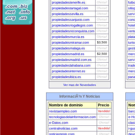
propiedadestenerife.es
Ofertar!
futb
propiedadestartagal.com
Ofertar!
siti
propiedadessevilla.es
Ofertar!
serv
propiedadessanjusto.com
Ofertar!
conc
propiedadesriogallegos.com
Ofertar!
hote
propiedadesreconquista.com
Ofertar!
vent
propiedadesmurcia.es
Ofertar!
plat
propiedadesmiramar.com
$3,500
turi
propiedadesmalaga.es
Ofertar!
gest
propiedadesmadrid.es
$2,500
mer
propiedadesmadrid.com.es
Ofertar!
serv
propiedadeslahabana.com
Ofertar!
trad
propiedadesinternet.es
Ofertar!
merc
propiedadesibiza.es
Ofertar!
pan
Ver mas de Novedades
InformaciÃ³n Y Noticias
Nombre de dominio
Precio
Nom
revistaempleo.com
Vendido!
bar
tecnologiasdelainformacion.com
Ofertar!
e-H
e-Datos.com
Ofertar!
clas
centralnoticias.com
Vendido!
i-gu
noticiastenis.com
Ofertar!
deu