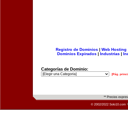
Registro de Dominios
|
Web Hosting
Dominios Expirados
|
Industrias
|
In
Categorías de Dominio:
[Pág. princi
** Precios expre
© 2002/2022 Solo10.com