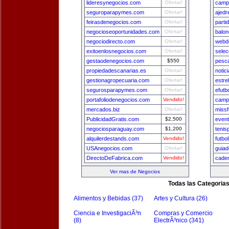
lideresynegocios.com
Ofertar!
camp
seguroparapymes.com
Ofertar!
ajedr
feirasdenegocios.com
Ofertar!
parti
negocioseoportunidades.com
Ofertar!
balon
negociodirecto.com
Ofertar!
webde
exitoenlosnegocios.com
Ofertar!
selec
gestaodenegocios.com
$550
pesca
propiedadescanarias.es
Ofertar!
notic
gestionagropecuaria.com
Ofertar!
estre
segurosparapymes.com
Ofertar!
efutb
portafoliodenegocios.com
Vendido!
camp
mercados.biz
Ofertar!
missf
PublicidadGratis.com
$2,500
even
negociosparaguay.com
$1,200
tenis
alquilerdestands.com
Vendido!
futbo
USAnegocios.com
Ofertar!
guia
DirectoDeFabrica.com
Vendido!
cade
Ver mas de Negocios
Todas las Categoria
Alimentos y Bebidas (37)
Artes y Cultura (26)
Ciencia e InvestigaciÃ³n
Compras y Comercio
(8)
ElectrÃ³nico (341)