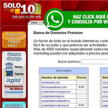
Banco de Dominios Premium
Un factor de éxito en el mundo Internet es con
fácil de recordar y que potencie las actividade
Más de 4000 nombres especialmente seleccion
marketing pueden ser adquiridos a precios pro
Buscar dominios:
Novedades
Nombre de dominio
Precio
Nom
testdomain.com
Ofertar!
curs
fincasganaderas.com
$199
mueb
propiedadeszaragoza.es
Ofertar!
repu
propiedadesvigo.es
Ofertar!
proy
propiedadesvalladolid.es
Ofertar!
turi
propiedadesvalencia.es
$295
pago