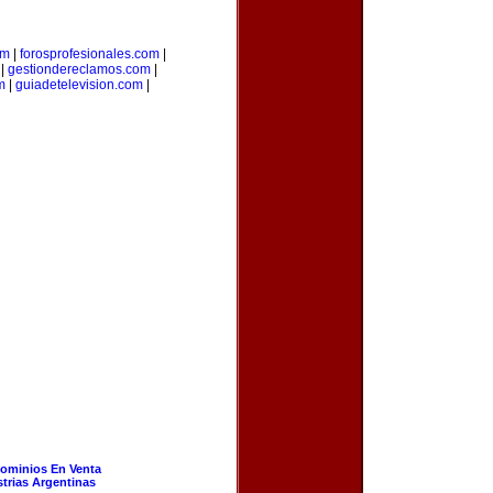
om
|
forosprofesionales.com
|
|
gestiondereclamos.com
|
m
|
guiadetelevision.com
|
ominios En Venta
strias Argentinas