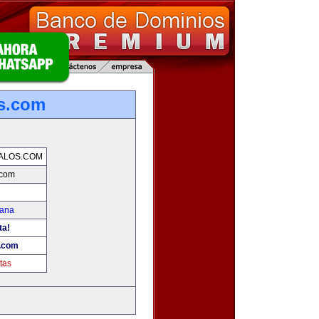
os.com
ALOS.COM
.com
mana
ta!
s.com
tas