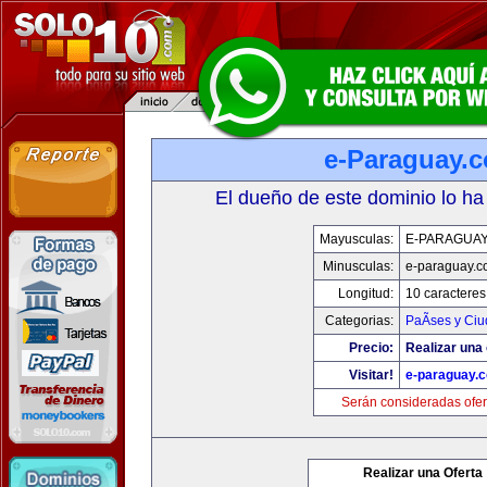
e-Paraguay.
El dueño de este dominio lo ha
Mayusculas:
E-PARAGUA
Minusculas:
e-paraguay.c
Longitud:
10 caracteres
Categorias:
PaÃ­ses y Ci
Precio:
Realizar una 
Visitar!
e-paraguay.
Serán consideradas ofer
Realizar una Oferta