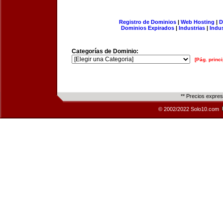
Registro de Dominios
|
Web Hosting
|
D
Dominios Expirados
|
Industrias
|
Indu
Categorías de Dominio:
[Pág. princi
** Precios expre
© 2002/2022 Solo10.com