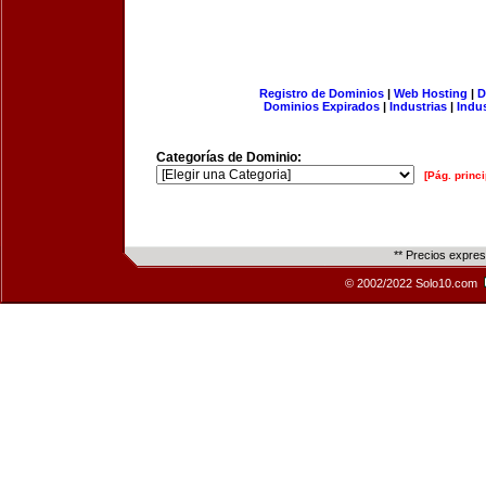
Registro de Dominios
|
Web Hosting
|
D
Dominios Expirados
|
Industrias
|
Indu
Categorías de Dominio:
[Pág. princi
** Precios expre
© 2002/2022 Solo10.com