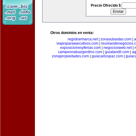
Precio Ofrecido $
Otros dominios en venta:
registrarmarca.net
|
zonasubastas.com
|
a
viajesparaejecutivos.com
|
reuniaodenegocios.
exposicionesyferias.com
|
negociosweb.net
|
campeonatoargentino.com
|
guiatandil.com
|
ag
zonapropiedades.com
|
guiacarlospaz.com
|
guiac