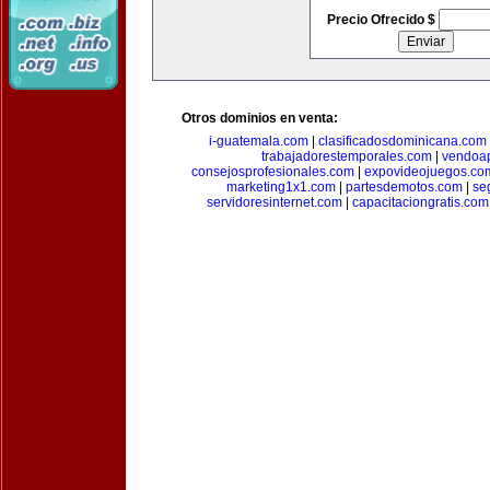
Precio Ofrecido $
Otros dominios en venta:
i-guatemala.com
|
clasificadosdominicana.com
trabajadorestemporales.com
|
vendoa
consejosprofesionales.com
|
expovideojuegos.co
marketing1x1.com
|
partesdemotos.com
|
se
servidoresinternet.com
|
capacitaciongratis.com