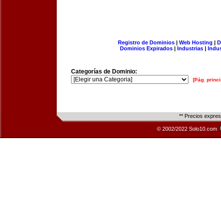
Registro de Dominios
|
Web Hosting
|
D
Dominios Expirados
|
Industrias
|
Indu
Categorías de Dominio:
[Pág. princi
** Precios expre
© 2002/2022 Solo10.com