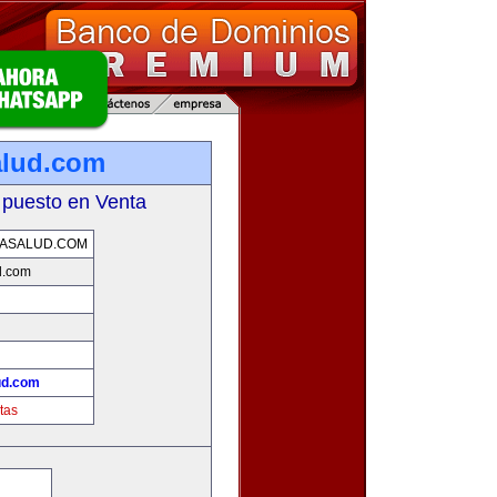
alud.com
 puesto en Venta
ASALUD.COM
d.com
ud.com
tas