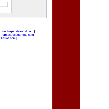
roductosparalasalud.com
|
|
normasdeseguridad.com
|
liarios.com
|