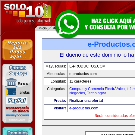
e-Productos.
El dueño de este dominio lo ha
Mayusculas:
E-PRODUCTOS.COM
Minusculas:
e-productos.com
Longitud:
11 caracteres
Categorias:
Compras y Comercio ElectrÃ³nico
,
Info
Negocios
,
TecnologÃ­a
Precio:
Realizar una oferta!
Visitar!
e-productos.com
Serán consideradas ofer