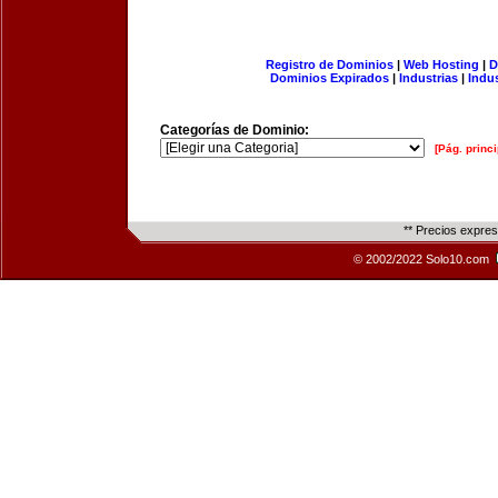
Registro de Dominios
|
Web Hosting
|
D
Dominios Expirados
|
Industrias
|
Indu
Categorías de Dominio:
[Pág. princi
** Precios expre
© 2002/2022 Solo10.com