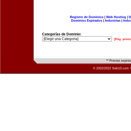
Registro de Dominios
|
Web Hosting
|
D
Dominios Expirados
|
Industrias
|
Indu
Categorías de Dominio:
[Pág. princi
** Precios expre
© 2002/2022 Solo10.com