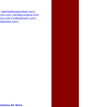
|
cabinasdeseguridad.com
|
icion.com
|
facildecomprar.com
tras.com
|
exitoydinero.com
|
sdobrasil.com
|
ominios En Venta