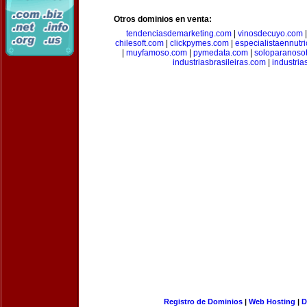
Otros dominios en venta:
tendenciasdemarketing.com
|
vinosdecuyo.com
chilesoft.com
|
clickpymes.com
|
especialistaennutr
|
muyfamoso.com
|
pymedata.com
|
soloparanoso
industriasbrasileiras.com
|
industria
Registro de Dominios
|
Web Hosting
|
D