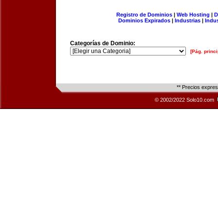
Registro de Dominios
|
Web Hosting
|
D
Dominios Expirados
|
Industrias
|
Indu
Categorías de Dominio:
[Pág. princi
** Precios expre
© 2002/2022 Solo10.com