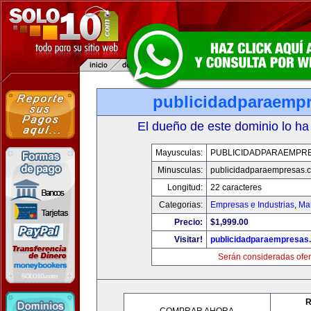
publicidadparaemp
El dueño de este dominio lo ha
Mayusculas:
PUBLICIDADPARAEMPR
Minusculas:
publicidadparaempresas.
Longitud:
22 caracteres
Categorias:
Empresas e Industrias
,
Mar
Precio:
$1,999.00
Visitar!
publicidadparaempresas
Serán consideradas ofer
R