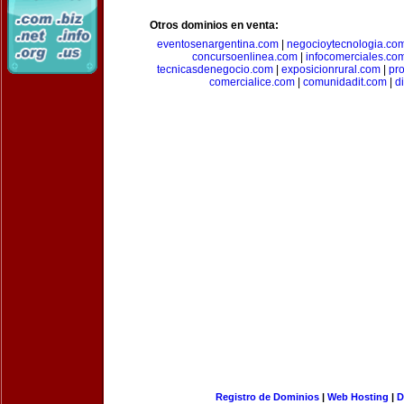
Otros dominios en venta:
eventosenargentina.com
|
negocioytecnologia.co
concursoenlinea.com
|
infocomerciales.co
tecnicasdenegocio.com
|
exposicionrural.com
|
pr
comercialice.com
|
comunidadit.com
|
d
Registro de Dominios
|
Web Hosting
|
D