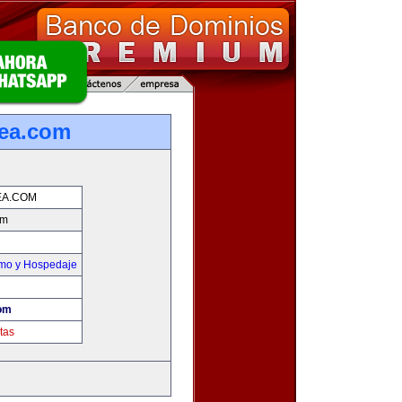
ea.com
EA.COM
om
smo y Hospedaje
om
tas