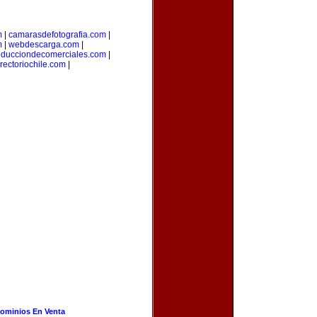
m
|
camarasdefotografia.com
|
m
|
webdescarga.com
|
oducciondecomerciales.com
|
irectoriochile.com
|
ominios En Venta