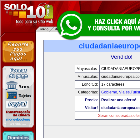
ciudadaniaeurop
Vendido!
Mayusculas:
CIUDADANIAEUROP
Minusculas:
ciudadaniaeuropea.c
Longitud:
17 caracteres
Categorias:
Gobierno
,
Viajes,Turi
Precio:
Realizar una oferta!
Visitar!
ciudadaniaeuropea.c
Serán consideradas ofer