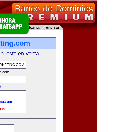
ting.com
 puesto en Venta
RKETING.COM
ng.com
d
ing.com
tas