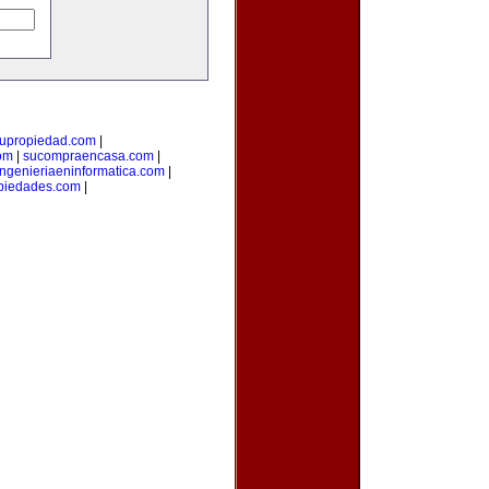
upropiedad.com
|
om
|
sucompraencasa.com
|
ingenieriaeninformatica.com
|
opiedades.com
|