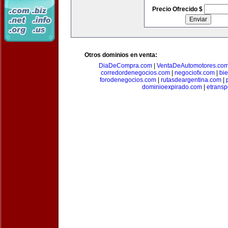
Precio Ofrecido $
Otros dominios en venta:
DiaDeCompra.com
|
VentaDeAutomotores.co
corredordenegocios.com
|
negociofx.com
|
bi
forodenegocios.com
|
rutasdeargentina.com
|
dominioexpirado.com
|
etransp