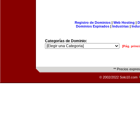
Registro de Dominios
|
Web Hosting
|
D
Dominios Expirados
|
Industrias
|
Indu
Categorías de Dominio:
[Pág. princi
** Precios expre
© 2002/2022 Solo10.com